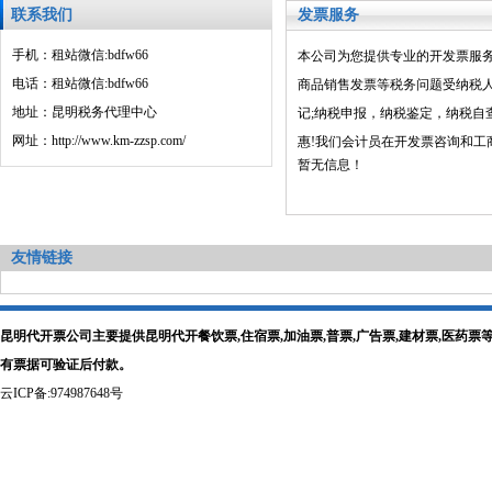
联系我们
发票服务
手机：租站微信:bdfw66
本公司为您提供专业的开发票服
电话：租站微信:bdfw66
商品销售发票等税务问题受纳税
地址：昆明税务代理中心
记;纳税申报，纳税鉴定，纳税自
网址：http://www.km-zzsp.com/
惠!我们会计员在开发票咨询和
暂无信息！
友情链接
昆明代开票公司主要提供昆明代开餐饮票,住宿票,加油票,普票,广告票,建材票,医
有票据可验证后付款。
云ICP备:974987648号