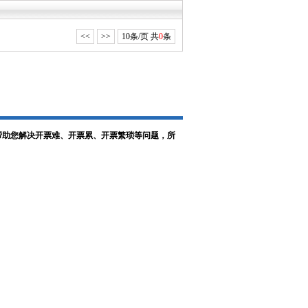
<<
>>
10条/页 共
0
条
，帮助您解决开票难、开票累、开票繁琐等问题，所