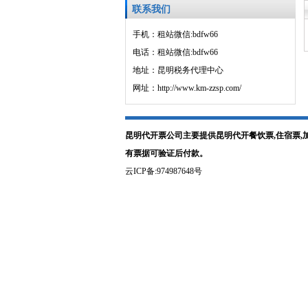
联系我们
手机：租站微信:bdfw66
电话：租站微信:bdfw66
地址：昆明税务代理中心
网址：http://www.km-zzsp.com/
昆明代开票公司主要提供昆明代开餐饮票,住宿票,
有票据可验证后付款。
云ICP备:974987648号