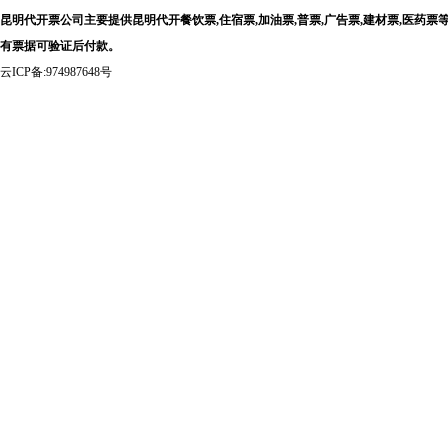
昆明代开票公司主要提供昆明代开餐饮票,住宿票,加油票,普票,广告票,建材票,医
有票据可验证后付款。
云ICP备:974987648号