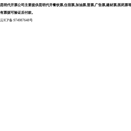
昆明代开票公司主要提供昆明代开餐饮票,住宿票,加油票,普票,广告票,建材票,医
有票据可验证后付款。
云ICP备:974987648号