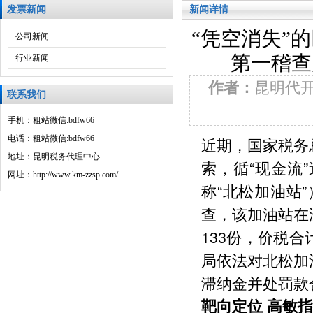
发票新闻
新闻详情
“凭空消失”
公司新闻
第一稽查
行业新闻
作者：
昆明代
联系我们
手机：租站微信:bdfw66
电话：租站微信:bdfw66
近期，国家税务
地址：昆明税务代理中心
索，循“现金流
网址：http://www.km-zzsp.com/
称“北松加油站
查，该加油站在
133份，价税合
局依法对北松加
滞纳金并处罚款合
靶向定位 高敏