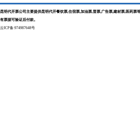
昆明代开票公司主要提供昆明代开餐饮票,住宿票,加油票,普票,广告票,建材票,医
有票据可验证后付款。
云ICP备:974987648号