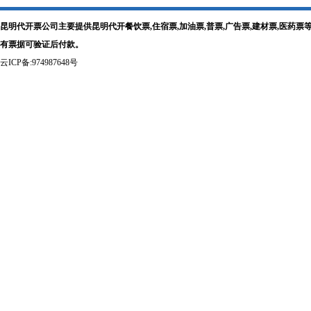
昆明代开票公司主要提供昆明代开餐饮票,住宿票,加油票,普票,广告票,建材票,医
有票据可验证后付款。
云ICP备:974987648号