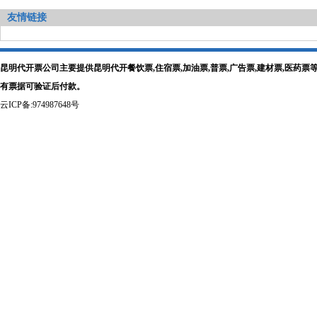
友情链接
昆明代开票公司主要提供昆明代开餐饮票,住宿票,加油票,普票,广告票,建材票,医
有票据可验证后付款。
云ICP备:974987648号