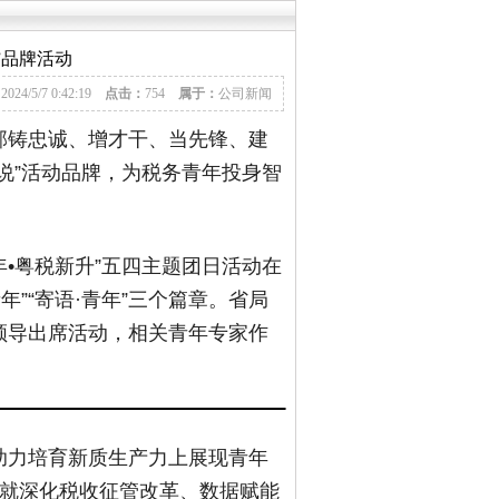
”品牌活动
：
2024/5/7 0:42:19
点击：
754
属于：
公司新闻
部铸忠诚、增才干、当先锋、建
说”活动品牌，为税务青年投身智
年•粤税新升”五四主题团日活动在
年”“寄语·青年”三个篇章。省局
领导出席活动，相关青年专家作
助力培育新质生产力上展现青年
别就深化税收征管改革、数据赋能